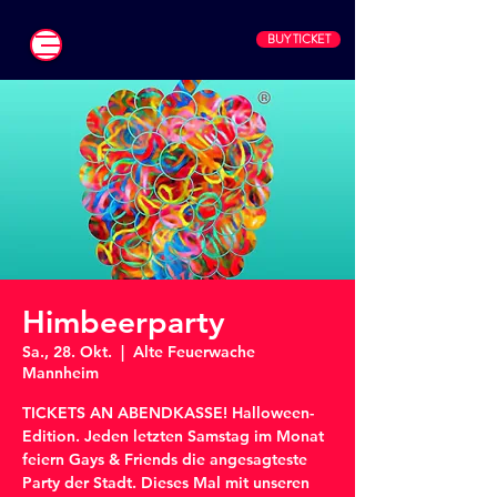
BUY TICKET
Himbeerparty
Sa., 28. Okt.
  |  
Alte Feuerwache
Mannheim
TICKETS AN ABENDKASSE! Halloween-
Edition. Jeden letzten Samstag im Monat
feiern Gays & Friends die angesagteste
Party der Stadt. Dieses Mal mit unseren