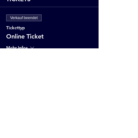
Verkauf beendet
Tickettyp
Online Ticket
Mehr Infos
Preis
12,75 €