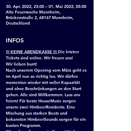
30. Apr. 2022, 23:00 – 01. Mai 2022, 05:00
Alte Feuerwache Mannheim,
Brückenstraße 2, 68167 Mannheim,
Deutschland
INFOS
!!! KEINE ABENDKASSE !!! 
Die letzten 
Tickets sind online. Wir freuen uns!
Wir lieben bunt!
Nach unserem Opening vom März geht es 
im April nun so richtig los. Wir dürfen 
momentan wieder mit voller Kapazität 
und ohne Beschränkungen an den Start 
gehen. Alle sind Willkommen. Lass uns 
feiern! Für beste HouseMusic sorgen 
unsere zwei HimbeerResidents. Eine 
Mischung aus starken Beats und 
bekannten HimbeerSounds sorgen für ein 
buntes Programm.