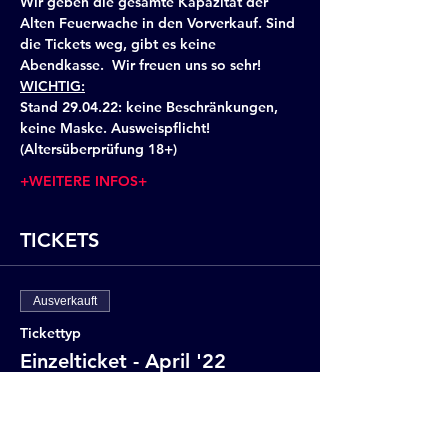
Wir geben die gesamte Kapazität der 
Alten Feuerwache in den Vorverkauf. Sind 
die Tickets weg, gibt es keine 
Abendkasse.  Wir freuen uns so sehr!
WICHTIG:
Stand 29.04.22: keine Beschränkungen, 
keine Maske. Ausweispflicht! 
(Altersüberprüfung 18+)
+WEITERE INFOS+
TICKETS
Ausverkauft
Tickettyp
Einzelticket - April '22
Mehr Infos
Preis