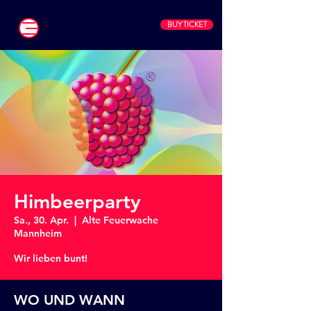
BUY TICKET
Himbeerparty
Sa., 30. Apr.
  |  
Alte Feuerwache
Mannheim
Wir lieben bunt!
WO UND WANN