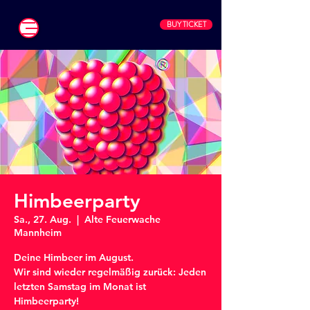
BUY TICKET
Himbeerparty
Sa., 27. Aug.
  |  
Alte Feuerwache
Mannheim
Deine Himbeer im August.
Wir sind wieder regelmäßig zurück: Jeden
letzten Samstag im Monat ist
Himbeerparty!