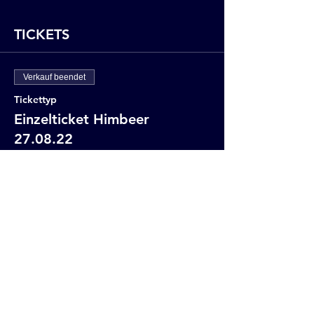
TICKETS
Verkauf beendet
Tickettyp
Einzelticket Himbeer
27.08.22
Mehr Infos
Preis
12,67 €