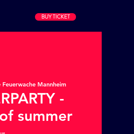
BUY TICKET
e Feuerwache Mannheim
RPARTY -
 of summer
ous.