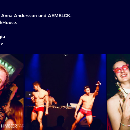
on Anna Andersson und AEMBLCK.
chHouse.
giu
ov