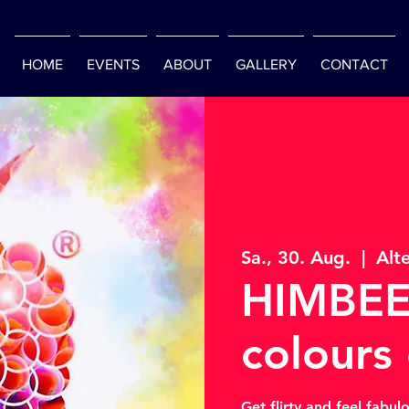
HOME
EVENTS
ABOUT
GALLERY
CONTACT
Sa., 30. Aug.
  |  
Alt
HIMBEE
colours
Get flirty and feel fabul