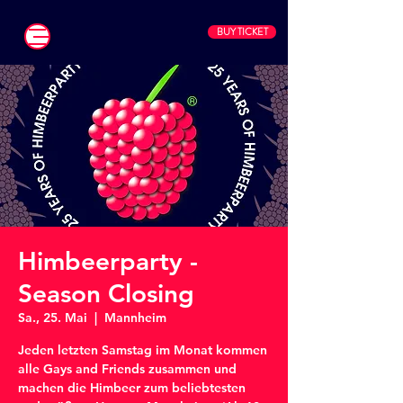
BUY TICKET
Himbeerparty -
Season Closing
Sa., 25. Mai
  |  
Mannheim
Jeden letzten Samstag im Monat kommen
alle Gays and Friends zusammen und
machen die Himbeer zum beliebtesten